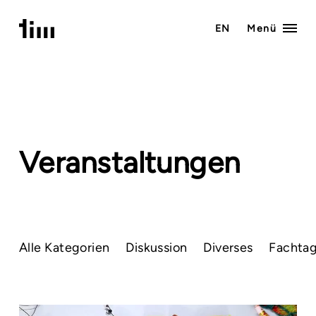
Zum
event
Inhalt
EN
Menü
springen
Veranstaltungen
Alle Kategorien
Diskussion
Diverses
Fachta