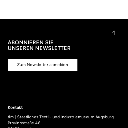
untergebracht. Für Menschen mit
Einschränkungen steht ein passendes WC zu
Verfügung.
ABONNIEREN SIE
UNSEREN NEWSLETTER
Zum Newsletter anmelden
Kontakt
tim | Staatliches Textil- und Industriemuseum Augsburg
Provinostraße 46