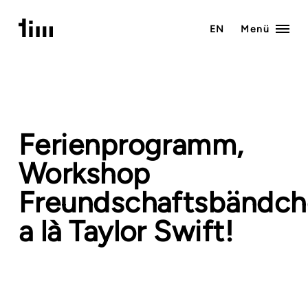
Zum
Inhalt
EN
Menü
springen
Ferienprogramm
,
Workshop
Freundschaftsbändc
a là Taylor Swift!