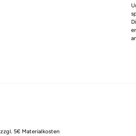
U
s
D
e
a
zzgl. 5€ Materialkosten