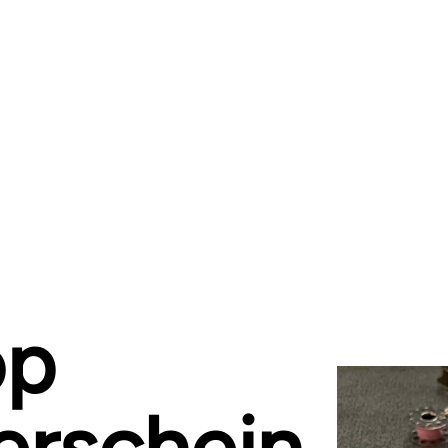
op
erschein