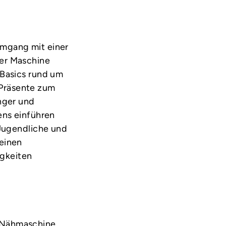
Umgang mit einer
ner Maschine
 Basics rund um
 Präsente zum
änger und
ens einführen
 Jugendliche und
 einen
igkeiten
e Nähmaschine