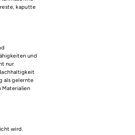
freste, kaputte
nd
Fähigkeiten und
ht nur
achhaltigkeit
 als gelernte
n Materialien
cht wird.