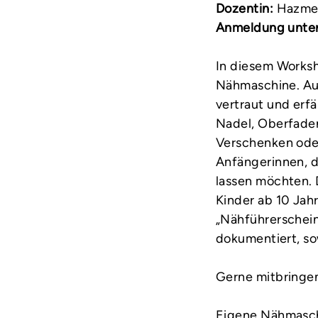
Dozentin:
Hazme
Anmeldung unter
In diesem Worksh
Nähmaschine. Auf
vertraut und erf
Nadel, Oberfade
Verschenken oder
Anfängerinnen, d
lassen möchten. 
Kinder ab 10 Jah
„Nähführerschein“
dokumentiert, so
Gerne mitbringe
Eigene Nähmasch