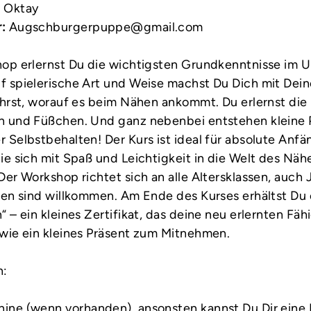
 Oktay
:
Augschburgerpuppe@gmail.com
op erlernst Du die wichtigsten Grundkenntnisse im 
 spielerische Art und Weise machst Du Dich mit Dei
ährst, worauf es beim Nähen ankommt. Du erlernst die
n und Füßchen. Und ganz nebenbei entstehen kleine
 Selbstbehalten! Der Kurs ist ideal für absolute Anf
ie sich mit Spaß und Leichtigkeit in die Welt des Näh
Der Workshop richtet sich an alle Altersklassen, auch
ren sind willkommen. Am Ende des Kurses erhältst Du
 – ein kleines Zertifikat, das deine neu erlernten Fäh
wie ein kleines Präsent zum Mitnehmen.
n:
ine (wenn vorhanden), ansonsten kannst Du Dir ein