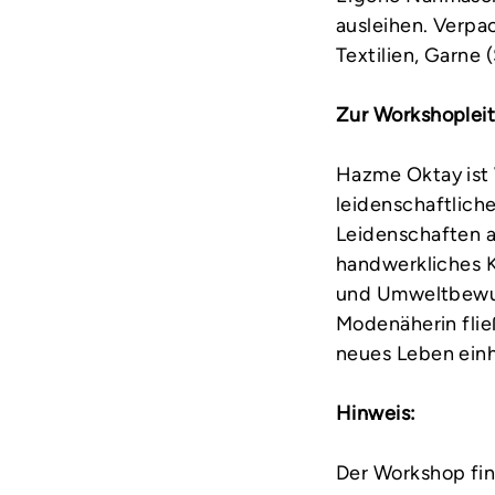
ausleihen. Verpac
Textilien, Garne 
Zur Workshopleit
Hazme Oktay ist 
leidenschaftliche
Leidenschaften au
handwerkliches K
und Umweltbewuss
Modenäherin fließ
neues Leben ein
Hinweis:
Der Workshop fin