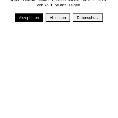
von YouTube anzuzeigen.
i
Akzeptieren
Ablehnen
Datenschutz
ZEITRAUM
11.10.2023 – 03.12.2023
VERWEILDAUER
0.5 Std
DETAILS
Mit dem Projekt Joy of Weaving engagiert sich
die Künstlerin Doro Seror in Sachen